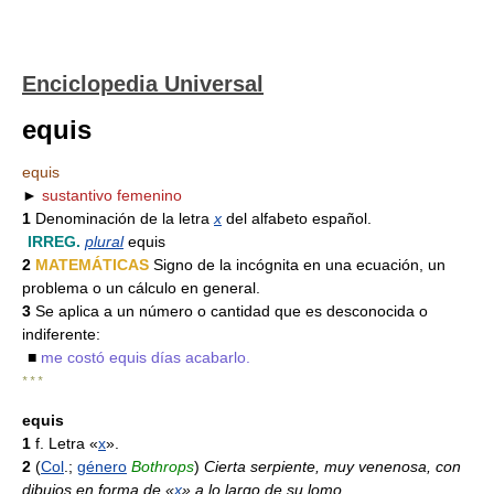
Enciclopedia Universal
equis
equis
►
sustantivo femenino
1
Denominación de la letra
x
del alfabeto español.
IRREG.
plural
equis
2
MATEMÁTICAS
Signo de la incógnita en una ecuación, un
problema o un cálculo en general.
3
Se aplica a un número o cantidad que es desconocida o
indiferente:
■
me costó equis días acabarlo.
* * *
equis
1
f. Letra «
x
».
2
(
Col
.;
género
Bothrops
)
Cierta serpiente, muy venenosa, con
dibujos en forma de «
x
» a lo largo de su lomo.