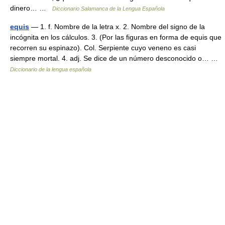
dinero… …
Diccionario Salamanca de la Lengua Española
equis
— 1. f. Nombre de la letra x. 2. Nombre del signo de la
incógnita en los cálculos. 3. (Por las figuras en forma de equis que
recorren su espinazo). Col. Serpiente cuyo veneno es casi
siempre mortal. 4. adj. Se dice de un número desconocido o… …
Diccionario de la lengua española