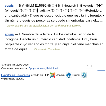
equis
— {{＃}}{{LM E15692}}{{〓}} {{［}}equis{{］}} ‹e·quis› {{◆}}
(pl. equis){{◇}} {{《}}▍ adj.inv.{{》}} {{＜}}1{{＞}} {{♂}}Referido a
una cantidad,{{♀}} que es desconocida o que resulta indiferente: •
Un número equis de personas se quedó sin entradas para el… …
Diccionario de uso del español actual con sinónimos y antónimos
equis
— f. Nombre de la letra x. En los cálculos, signo de la
incógnita. Denota un número o cantidad indefinida. Col., Perú.
Serpiente cuyo veneno es mortal y en cuya piel tiene manchas en
forma de equis …
Diccionario Castellano
© Academic, 2000-2026
18+
Contacte con nosotros:
Apoyo técnico
,
Publicidad
Exportación Diccionarios
, creado en PHP,
Joomla,
Drupal,
WordPress, MODx.