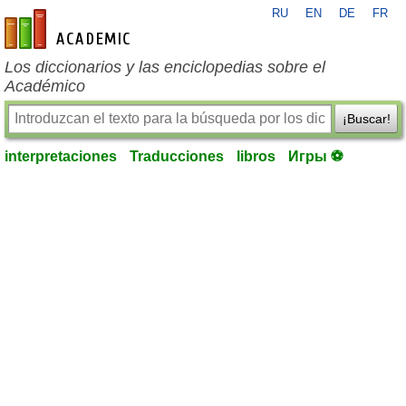
RU
EN
DE
FR
es-academic.com
Los diccionarios y las enciclopedias sobre el
Académico
¡Buscar!
interpretaciones
Traducciones
libros
Игры ⚽