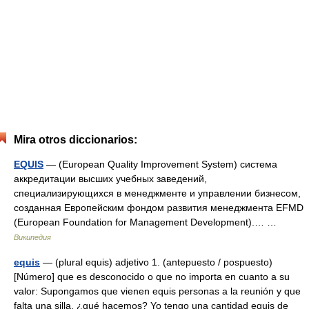
Mira otros diccionarios:
EQUIS
— (European Quality Improvement System) система
аккредитации высших учебных заведений,
специализирующихся в менеджменте и управлении бизнесом,
созданная Европейским фондом развития менеджмента EFMD
(European Foundation for Management Development).… …
Википедия
equis
— (plural equis) adjetivo 1. (antepuesto / pospuesto)
[Número] que es desconocido o que no importa en cuanto a su
valor: Supongamos que vienen equis personas a la reunión y que
falta una silla, ¿qué hacemos? Yo tengo una cantidad equis de