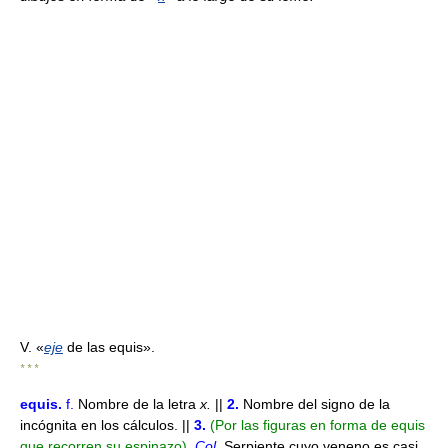
V. «
eje
de las equis».
* * *
equis
.
f.
Nombre de la letra
x.
||
2.
Nombre del signo de la
incógnita en los cálculos. ||
3.
(Por las figuras en forma de equis
que recorren su espinazo).
Col.
Serpiente cuyo veneno es casi