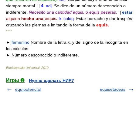
siempre mortal. ||
4.
adj.
Se dice de un número desconocido o
indiferente.
Necesito una cantidad equis, o equis pesetas.
||
estar
alguien
hecho una
\equis
.
fr.
coloq.
Estar borracho y dar traspiés
cruzando las piernas e imitando la forma de la
equis.
* * *
►
femenino
Nombre de la letra
x,
y del signo de la incógnita en
los cálculos.
► Número desconocido o indiferente.
Enciclopedia Universal
.
2012
.
Игры ⚽
Нужно сделать НИР?
equipotencial
equisetáceas